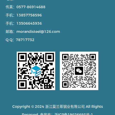
传真：
0577-86914688
手机：
13857758596
手机：
13506645936
邮箱：
morandisteel@126.com
Q Q：
78717732
Copyright © 2024 浙江莫兰蒂钢业有限公司 All Rights
Reserved. 备案号：
浙ICP备19026693号-1