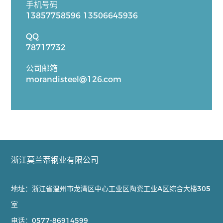
手机号码
13857758596
13506645936
QQ
78717732
公司邮箱
morandisteel@126.com
浙江莫兰蒂钢业有限公司
地址：浙江省温州市龙湾区中心工业区陶瓷工业A区综合大楼305
室
电话：
0577-86914599