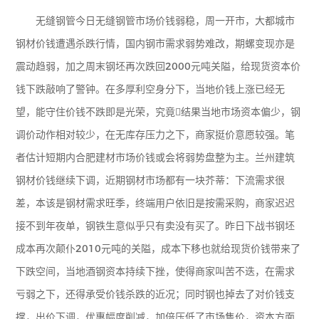
无缝钢管今日无缝钢管市场价钱弱稳，周一开市，大都城市
钢材价钱遭遇杀跌行情，国内钢市需求弱势难改，期螺变现亦是
震动趋弱，加之周末钢坯再次跌回2000元吨关隘，给现货资本价
钱下跌敲响了警钟。在多厚利空身分下，当地价钱上涨已经无
望，能守住价钱不跌即是光荣，究竟结果当地市场资本偏少，钢
调价动作相对较少，在无库存压力之下，商家挺价意愿较强。笔
者估计短期内合肥建材市场价钱或会将弱势盘整为主。兰州建筑
钢材价钱继续下调，近期钢材市场都有一块芥蒂：下流需求很
差，本该是钢材需求旺季，终端用户依旧是按需采购，商家迟迟
接不到年夜单，钢铁生意似乎只有卖没有买了。昨日下战书钢坯
成本再次颠仆2010元吨的关隘，成本下移也就给现货价钱带来了
下跌空间，当地酒钢资本持续下挫，使得商家叫苦不迭，在需求
亏弱之下，还得承受价钱杀跌的近况；同时钢也掉去了对价钱支
撑，出价下调，优惠幅度削减，加倍压低了市场售价，资本方面