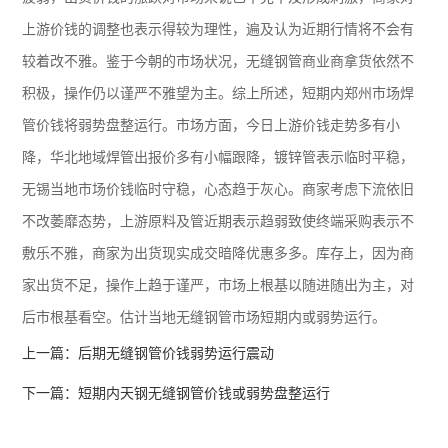
上游价钱的调整也表示得较为理性，遍及认为近期行情将不会有
较着改不雅。鉴于今朝的市场状况，无缝钢管商业商拿货依然不
积极，操作仍以谨严不雅望为主。综上所述，短期内郑州市场焊
管价钱将弱势盘整运行。市场方面，今日上游价钱走势多有小
降，华北地域焊管出报价多有小幅跟降，镀锌管表示临时平稳，
无锡当地市场价钱临时守稳，心态趋于灰心。商家考虑下流依旧
不改萎靡态势，上游原料及管近期表示趋弱致使终端采购表示不
敷乐不雅，商家为出货现实成交暗降优惠多多。库存上，因为商
家出货不足，操作上趋于谨严，市场上根基以随进随出为主，对
后市根基看空。估计当地无缝钢管市场短期内或弱势运行。
上一篇：
后期无缝钢管价钱弱势运行震动
下一篇：
短期内天钢无缝钢管价钱或弱势盘整运行