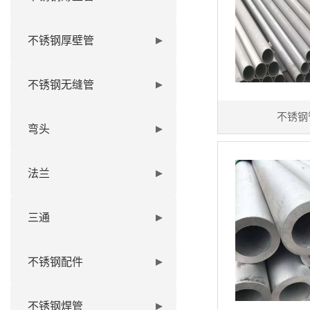
不锈钢厚壁管
不锈钢无缝管
不锈钢
弯头
法兰
三通
不锈钢配件
不锈钢焊管