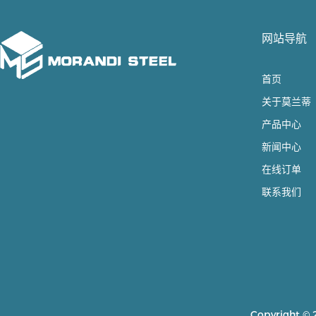
网站导航
首页
关于莫兰蒂
产品中心
新闻中心
在线订单
联系我们
Copyright 