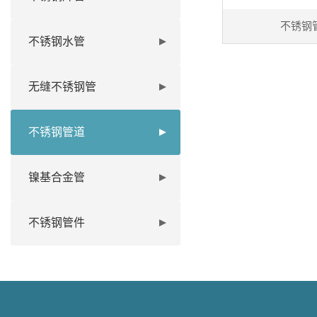
不锈钢
不锈钢水管
无缝不锈钢管
不锈钢管道
镍基合金管
不锈钢管件