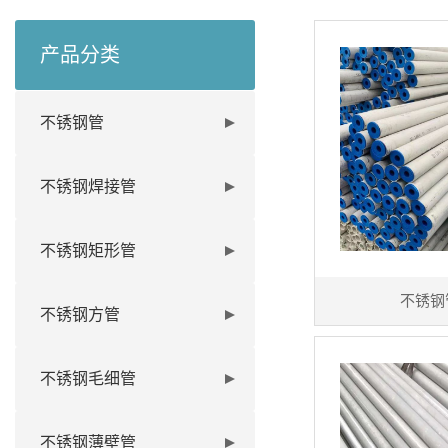
产品分类
不锈钢管
不锈钢焊接管
不锈钢矩形管
不锈钢
不锈钢方管
不锈钢毛细管
不锈钢薄壁管