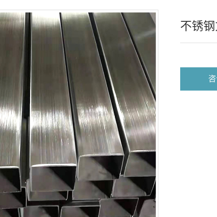
不锈钢
咨