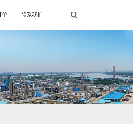
订单
联系我们